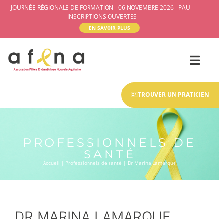
JOURNÉE RÉGIONALE DE FORMATION - 06 NOVEMBRE 2026 - PAU -
INSCRIPTIONS OUVERTES
EN SAVOIR PLUS
TROUVER UN PRATICIEN
PROFESSIONNELS DE
SANTÉ
Accueil
|
Professionnels de santé
|
Dr Marina Lamarque
DR MARINA LAMARQUE