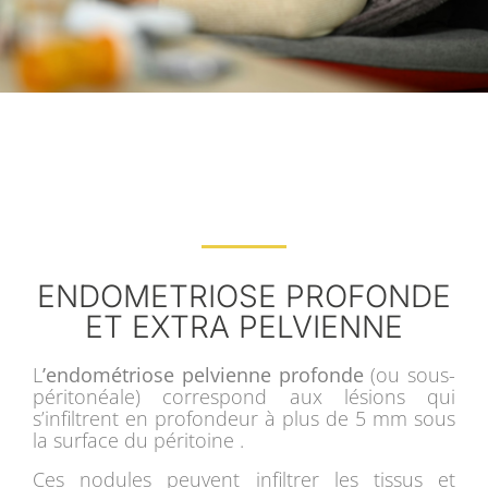
ENDOMETRIOSE PROFONDE
ET EXTRA PELVIENNE
L
’endométriose pelvienne profonde
(ou sous-
péritonéale) correspond aux lésions qui
s’infiltrent en profondeur à plus de 5 mm sous
la surface du péritoine .
Ces nodules peuvent infiltrer les tissus et