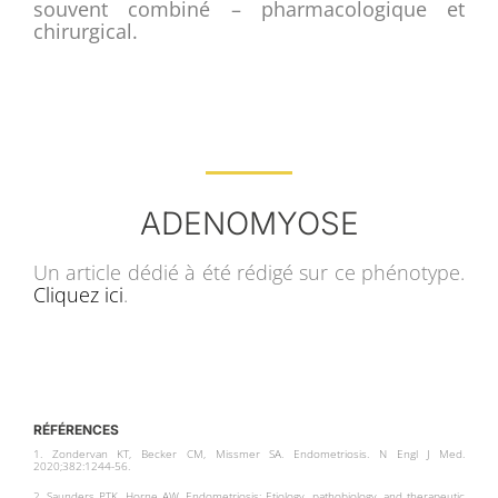
souvent combiné – pharmacologique et
chirurgical.
ADENOMYOSE
Un article dédié à été rédigé sur ce phénotype.
Cliquez ici
.
RÉFÉRENCES
1. Zondervan KT, Becker CM, Missmer SA. Endometriosis. N Engl J Med.
2020;382:1244-56.
2. Saunders PTK, Horne AW. Endometriosis: Etiology, pathobiology, and therapeutic