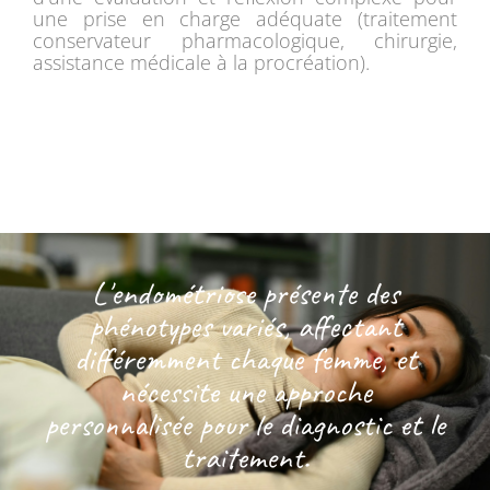
une prise en charge adéquate (traitement
conservateur pharmacologique, chirurgie,
assistance médicale à la procréation).
L'endométriose présente des
phénotypes variés, affectant
différemment chaque femme, et
nécessite une approche
personnalisée pour le diagnostic et le
traitement.