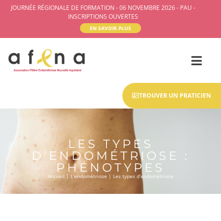
JOURNÉE RÉGIONALE DE FORMATION - 06 NOVEMBRE 2026 - PAU -
INSCRIPTIONS OUVERTES
EN SAVOIR PLUS
TROUVER UN PRATICIEN
LES TYPES
D’ENDOMÉTRIOSE :
PHÉNOTYPES
Accueil
|
L’endométriose
|
Les types d’endométriose