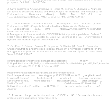
prospects. Cell. 2021;184:2807-24.
3. Sarria-Santamera A, Orazumbekova B, Terzic M, Issanov A, Chaowen C, Asúnsolo-
Del-Barco A. Systematic Review and Meta-Analysis of Incidence and Prevalence of
Endometriosis. Healthcare (Basel). 2020 Dec 30;9(1):29. doi:
10.3390/healthcare9010029. PMID: 33396813; PMCID: PMC7824417.
4. L’endométriose pelvienne.Maladie préoccupante des femmes jeunes.
Endometriose 2021- Crepin & Rubod – Académie Nationale de Médecine
5. Endometriose -2023, OMS ; https://www.who.int/fr/news-room/fact-
sheets/detail/endometriosis
6. Management of endometriosis: CNGOF/HAS clinical practice guidelines; Collinet P,
Fritel X, Revel-Delhom C, Ballester M, Bolze PA, Borghese B, et al. – Short version. J
Gynecol Obstet Hum Reprod. 2018;47:265 74.
7. Geoffron S, Cohen J, Sauvan M, Legendre G, Wattier JM, Darai E, Fernandez H,
Chabbert-Buffet N. Endometriosis medical treatment : hormonal treatment for the
management of pain and endometriosic lesions recurrence. Gynecol Obstet Fertil
Senol 2018;46:231-47.
8.Pathogenesisofendometriosis:thegenetic/epigenetic theory ;
PhilippeR.Koninckx,M.D.,Ph.D.,a,b,c,dAnastasiaUssia,M.D.,b,dLeilaAdamyan,M.D.,Ph.D.,ArnaudW
;FertilityandSterility®Vol.111,No.2,February2019
9.Recommendationsforthesurgicaltreatmentofendometriosis.
Part2:deependometriosis ;WorkinggroupofESGE,ESHRE,andWES, JoergKeckstein1,
ChristianM.Becker2, MichelCanis3, AnisFeki4, GrigorisF.Grimbizis5,
LoneHummelshoj6, MichelleNisolle7, HoraceRoman8,9, ErtanSaridogan10,
VasiliosTanos11, CarlaTomassetti12,UweA.Ulrich13,
NathalieVermeulen14,andRudyLeonDeWilde15 ; HumanReproductionOpen, pp.1–
25,2020
10. Prise en charge de l’endométriose ; CNGOF – HAS / Service des bonnes
pratiques professionnelles / décembre 2017