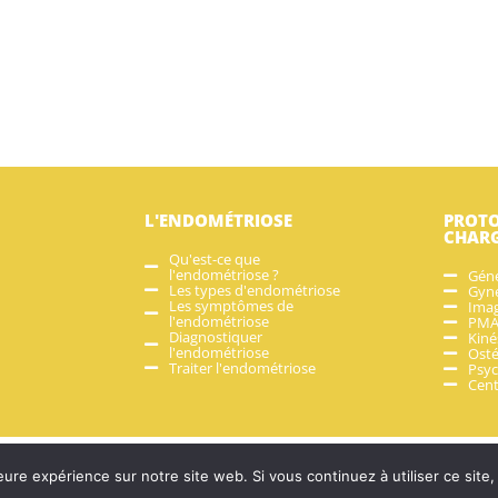
L'ENDOMÉTRIOSE
PROTO
CHAR
Qu'est-ce que
l'endométriose ?
Géné
Les types d'endométriose
Gyné
Les symptômes de
Imag
l'endométriose
PM
Diagnostiquer
Kiné
l'endométriose
Ost
Traiter l'endométriose
Psyc
Cent
Contact
eure expérience sur notre site web. Si vous continuez à utiliser ce sit