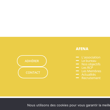
AFENA
L'association
Le bureau
ADHÉRER
Nos objectifs
Les RCP
Les Membres
CONTACT
Actualités
Recrutement
Mentions légales
Politique de confidentialité
Nous utilisons des cookies pour vous garantir la meill