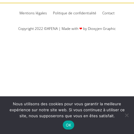
Mentions légales
Politique de confidentialité
Contact
Copyright 2022 ©AFENA | Made with
❤
by Dioxyjen Graphic​​
Nous utilisons des cookies pour vous garantir la meilleure
expérience sur notre site web. Si vous continuez à utiliser ce
site, nous supposerons que vous en êtes satisfait.
OK