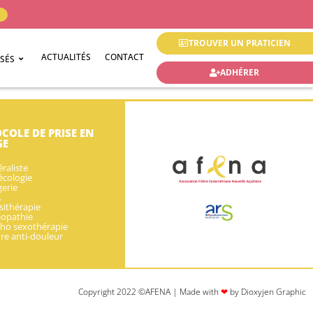
TROUVER UN PRATICIEN
ACTUALITÉS
CONTACT
ISÉS
ADHÉRER
COLE DE PRISE EN
GE
raliste
cologie
erie
A
sithérapie
éopathie
ho sexothérapie
re anti-douleur
Copyright 2022 ©AFENA | Made with
❤
by Dioxyjen Graphic​​