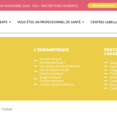
06 NOVEMBRE 2026 - PAU - INSCRIPTIONS OUVERTES
EN SAVOIR PLUS
IENTE
VOUS ÊTES UN PROFESSIONNEL DE SANTÉ
CENTRES LABELL
L'ENDOMÉTRIOSE
PROTO
CHAR
Qu'est-ce que
l'endométriose ?
Géné
Les types d'endométriose
Gyné
Les symptômes de
Imag
l'endométriose
PM
Diagnostiquer
Kiné
l'endométriose
Ost
Traiter l'endométriose
Psyc
Cent
Contact