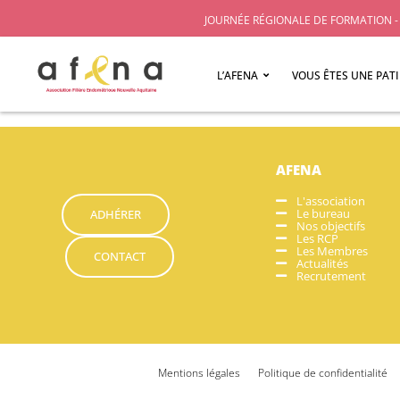
JOURNÉE RÉGIONALE DE FORMATION - 
L’AFENA
VOUS ÊTES UNE PAT
AFENA
L'association
Le bureau
ADHÉRER
Nos objectifs
Les RCP
Les Membres
CONTACT
Actualités
Recrutement
Mentions légales
Politique de confidentialité