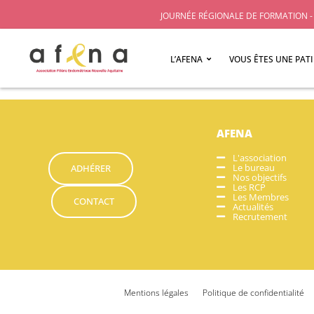
JOURNÉE RÉGIONALE DE FORMATION - 
L’AFENA
VOUS ÊTES UNE PAT
AFENA
L'association
Le bureau
ADHÉRER
Nos objectifs
Les RCP
Les Membres
CONTACT
Actualités
Recrutement
Mentions légales
Politique de confidentialité