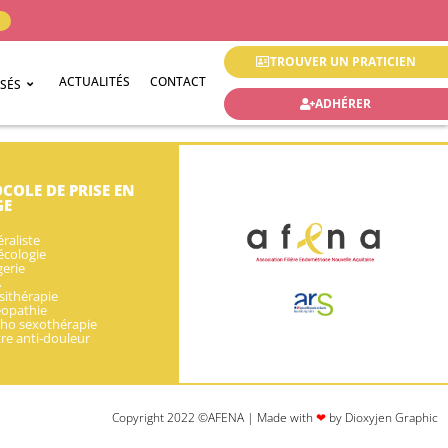
TROUVER UN PRATICIEN
ACTUALITÉS
CONTACT
ISÉS
ADHÉRER
COLE DE PRISE EN
GE
raliste
cologie
erie
A
sithérapie
éopathie
ho sexothérapie
re anti-douleur
Copyright 2022 ©AFENA | Made with
❤
by Dioxyjen Graphic​​