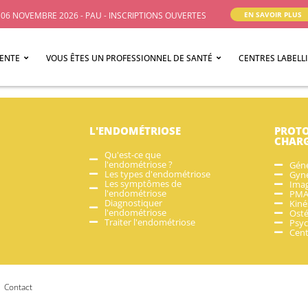
06 NOVEMBRE 2026 - PAU - INSCRIPTIONS OUVERTES
EN SAVOIR PLUS
IENTE
VOUS ÊTES UN PROFESSIONNEL DE SANTÉ
CENTRES LABELL
L'ENDOMÉTRIOSE
PROTO
CHAR
Qu'est-ce que
l'endométriose ?
Géné
Les types d'endométriose
Gyné
Les symptômes de
Imag
l'endométriose
PM
Diagnostiquer
Kiné
l'endométriose
Ost
Traiter l'endométriose
Psyc
Cent
Contact